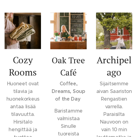
Cozy
Archipel
Oak Tree
Rooms
ago
Café
Huoneet ovat
Coffee,
Sijaitsemme
tilavia ja
Dreams, Soup
aivan Saariston
huonekorkeus
of the Day
Rengastien
antaa lisää
varrella.
Baristamme
tilavuutta.
Paraisilta
valmistaa
Hirsitalo
Nauvoon on
Sinulle
hengittää ja
vain 10 min
tuoreista
tuottaa
lauttamatka ja