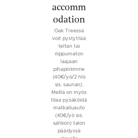
accomm
odation
Oak Treessä
voit pystyttää
teltan tai
riippumaton
laajaan
pihapiiriimme
(40€/yö/2 hlö
sis. saunan).
Meillä on myös
tilaa pysäköidä
matkailuauto
(40€/yö sis.
sähkön) talon
päädyssä