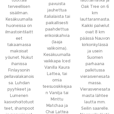
pavuista
terveellisen
Oak Tree on 6
jauhettua
sisäilman.
km
italialaista tai
Kesäkuumalla
lauttarannasta.
paikallisesti
huoneissa on
Kaikki palvelut
paahdettua
ilmastointilaitt
ovat 8 km
erikoiskahvia
eet
päässä Nauvon
(laaja
takaamassa
kirkonkylässä
valikoima).
makoisat
ja usein
Kesäkuumalla
yöunet. Nukut
Suomen
vaikkapa Iced
ihanissa
parhaana
Vanilla Kaura
Finlaysonin
palkitussa
Lattea, tai
pellavalakanois
vierasvenesata
omia
sa. Luhdan
massa.
teesuosikkejaa
pyyhkeet ja
Vierasvenesata
n Vanilja tai
Lumenen
masta lähtee
Minttu
kasvohoitotuot
lautta mm.
Matchaa ja
teet, shampoot
Seilin saarelle.
Chai Lattea