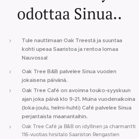
odottaa Sinua..
Tule nauttimaan Oak Treestä ja suuntaa
kohti upeaa Saaristoa ja rentoa lomaa
Nauvossa!
Oak Tree B&B palvelee Sinua vuoden
jokaisena päivänä.
Oak Tree Café on avoinna touko
-syyskuun
ajan joka päivä klo
9-21. Muina vuodenaikoina
(loka-joulu, helmi-huhti) Café palvelee Sinua
perjantaista maanantaihin.
Oak Tree Café ja B&B on idyllinen ja charmantti
116-vuotias hirsitalo Saariston Rengastien