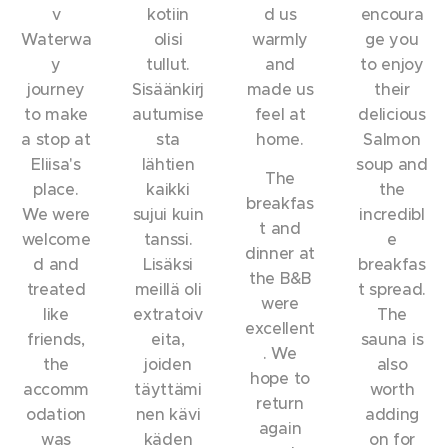
v
kotiin
d us
encoura
Waterwa
olisi
warmly
ge you
y
tullut.
and
to enjoy
journey
Sisäänkirj
made us
their
to make
autumise
feel at
delicious
a stop at
sta
home.
Salmon
Eliisa's
lähtien
soup and
The
place.
kaikki
the
breakfas
We were
sujui kuin
incredibl
t and
welcome
tanssi.
e
dinner at
d and
Lisäksi
breakfas
the B&B
treated
meillä oli
t spread.
were
like
extratoiv
The
excellent
friends,
eita,
sauna is
. We
the
joiden
also
hope to
accomm
täyttämi
worth
return
odation
nen kävi
adding
again
was
käden
on for