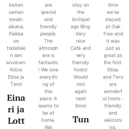
kerran
are
stay on
time
saman
special
the
we've
kesän
and
Archipel
stayed
aikana.
friendly
ago Ring.
at Oak
Paikka
people.
Very
Tree and
on
The
nice
it was
todellaki
atmosph
Café and
just as
n sen
ere is
very
great as
arvoinen.
fantastic
friendly
the first.
Kiitos
! We love
hosts!
Eliisa
Eliisa ja
everythi
Would
and Tero
Tero!
ng of
visit
are
this
again
wonderf
Eina
place. It
next
ul hosts -
seems to
time!
friendly
ri ja
be at
and
Tun
Lott
home.
welcomi
We
ng,