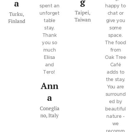
g
a
spent an
happy to
Taipei,
unforget
chat or
Turku,
Taiwan
table
give you
Finland
stay.
some
Thank
space.
you so
The food
much
from
Eliisa
Oak Tree
and
Café
Tero!
adds to
the stay.
Ann
You are
surround
a
ed by
Coneglia
beautiful
no, Italy
nature -
we
recomm