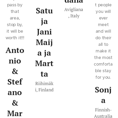
pass by
t people
Satu
Avigliana
that
you will
, Italy
area,
ever
ja
stop by,
meet
Jani
it will be
and will
worth it!!!
do their
Maij
all to
Anto
a ja
make it
the most
nio
Mart
comforta
&
ble stay
ta
for you.
Stef
Riihimäk
Sonj
i, Finland
ano
a
&
Finnish-
Mar
Australia