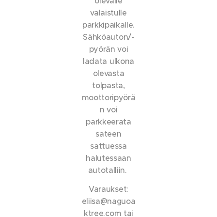
olevalle
valaistulle
parkkipaikalle.
Sähköauton/-
pyörän voi
ladata ulkona
olevasta
tolpasta,
moottoripyörä
n voi
parkkeerata
sateen
sattuessa
halutessaan
autotalliin.
Varaukset:
eliisa@naguoa
ktree.com tai