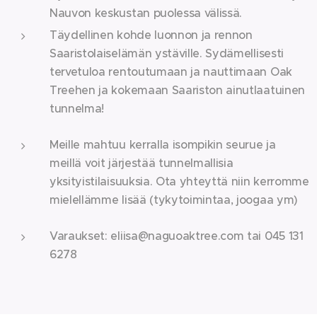
Nauvon keskustan puolessa välissä.
Täydellinen kohde luonnon ja rennon
Saaristolaiselämän ystäville. Sydämellisesti
tervetuloa rentoutumaan ja nauttimaan Oak
Treehen ja kokemaan Saariston ainutlaatuinen
tunnelma!
Meille mahtuu kerralla isompikin seurue ja
meillä voit järjestää tunnelmallisia
yksityistilaisuuksia. Ota yhteyttä niin kerromme
mielellämme lisää (tykytoimintaa, joogaa ym)
Varaukset: eliisa@naguoaktree.com tai 045 131
6278