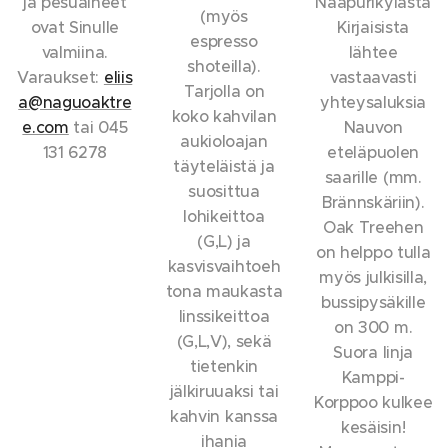
ja pesuaineet
Naapurikylästä
(myös
ovat Sinulle
Kirjaisista
espresso
valmiina.
lähtee
shoteilla).
Varaukset:
eliis
vastaavasti
Tarjolla on
a@naguoaktre
yhteysaluksia
koko kahvilan
e.com
tai 045
Nauvon
aukioloajan
131 6278
eteläpuolen
täyteläistä ja
saarille (mm.
suosittua
Brännskäriin).
lohikeittoa
Oak Treehen
(G,L) ja
on helppo tulla
kasvisvaihtoeh
myös julkisilla,
tona maukasta
bussipysäkille
linssikeittoa
on 300 m.
(G,L,V), sekä
Suora linja
tietenkin
Kamppi-
jälkiruuaksi tai
Korppoo kulkee
kahvin kanssa
kesäisin!
ihania