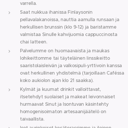
varrella.
Saat nukkua ihanissa Finlaysonin
pellavalakanoissa, nauttia aamulla runsaan ja
herkullisen brunssin (klo 9-12) ja baristamme
valmistaa Sinulle kahvijuomia cappuccinosta
chai latteen.
Palvelumme on huomaavaista ja maukas
lohikeittomme tai täyteläinen linssikeitto
saaristolaisleivän ja valkosipuli-yrttivoin kanssa
ovat herkullinen yhdistelmä (tarjoillaan Caféssa
koko aukiolon ajan klo 21 saakka).
Kylmät ja kuumat drinkit valloittavat,
itsetehdyt suolaiset ​​ja makeat leivonnaiset
hurmaavat Sinut ja Isontuvan käsintehty
homogenisoimaton artesaanijäätelö on
taivaallista.
Isot aurinkoiset kesäterassimme ja iloinen