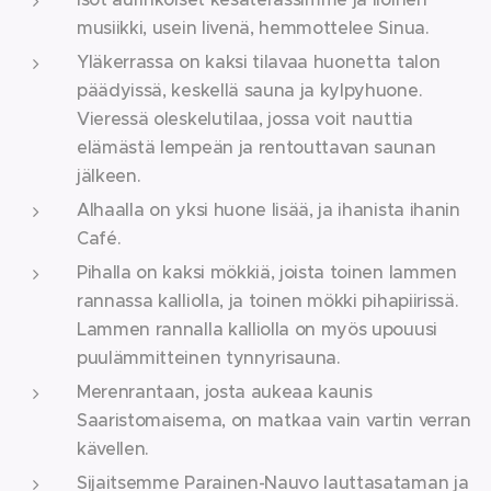
musiikki, usein livenä, hemmottelee Sinua.
Yläkerrassa on kaksi tilavaa huonetta talon
päädyissä, keskellä sauna ja kylpyhuone.
Vieressä oleskelutilaa, jossa voit nauttia
elämästä lempeän ja rentouttavan saunan
jälkeen.
Alhaalla on yksi huone lisää, ja ihanista ihanin
Café.
Pihalla on kaksi mökkiä, joista toinen lammen
rannassa kalliolla, ja toinen mökki pihapiirissä.
Lammen rannalla kalliolla on myös upouusi
puulämmitteinen tynnyrisauna.
Merenrantaan, josta aukeaa kaunis
Saaristomaisema, on matkaa vain vartin verran
kävellen.
Sijaitsemme Parainen-Nauvo lauttasataman ja