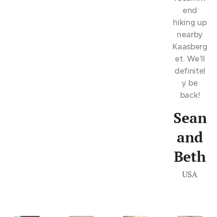
end
hiking up
nearby
Kaasberg
et. We'll
definitel
y be
back!
Sean
and
Beth
USA