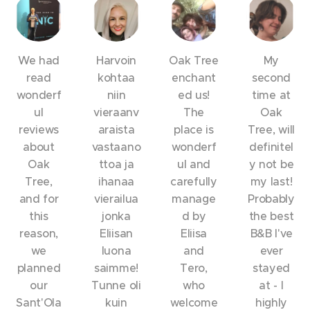
We had
Harvoin
Oak Tree
My
read
kohtaa
enchant
second
wonderf
niin
ed us!
time at
ul
vieraanv
The
Oak
reviews
araista
place is
Tree, will
about
vastaano
wonderf
definitel
Oak
ttoa ja
ul and
y not be
Tree,
ihanaa
carefully
my last!
and for
vierailua
manage
Probably
this
jonka
d by
the best
reason,
Eliisan
Eliisa
B&B I've
we
luona
and
ever
planned
saimme!
Tero,
stayed
our
Tunne oli
who
at - I
Sant'Ola
kuin
welcome
highly