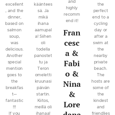
and
excellent
kääntees
the
highly
, and the
sä. Ja
perfect
recomm
dinner,
mikä
end to a
end it!
based on
ihana
cycling
salmon
aamupal
day or
Fran
soup,
a! Siihen
after a
cesc
was
oli
swim at
delicious.
todella
the
a &
Another
panostet
nearby
Fabi
special
tu ja
private
mention
Teron
beach.
o &
goes to
omeletti
The
the
kruunasi
hosts are
Nina
breakfas
päivän
some of
&
t—
startin.
the
fantastic
Kiitos,
kindest
Lore
!!!
meillä oli
and
dana
If you
ihanaa!
friendlies