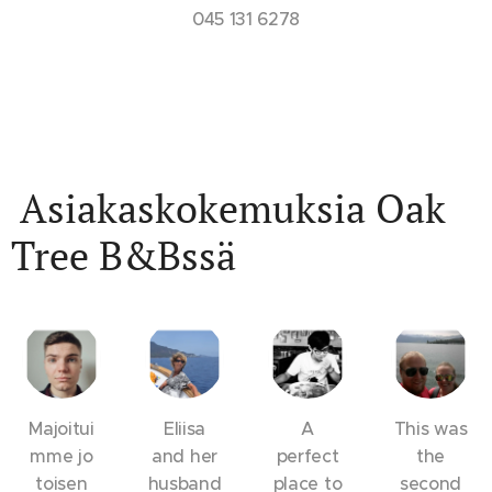
045 131 6278
Asiakaskokemuksia Oak
Tree B&Bssä
Majoitui
Eliisa
A
This was
mme jo
and her
perfect
the
toisen
husband
place to
second